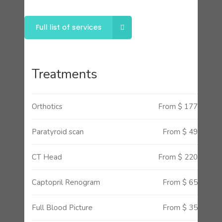
Full list of services
Treatments
Orthotics
From $ 177
Paratyroid scan
From $ 49
CT Head
From $ 220
Captopril Renogram
From $ 65
Full Blood Picture
From $ 35