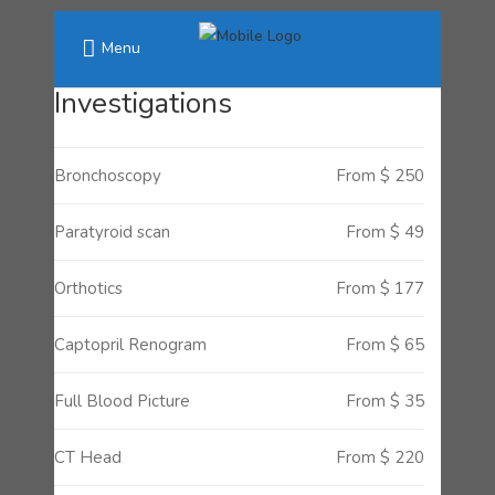
Menu
Investigations
Bronchoscopy
From $ 250
Paratyroid scan
From $ 49
Orthotics
From $ 177
Captopril Renogram
From $ 65
Full Blood Picture
From $ 35
CT Head
From $ 220