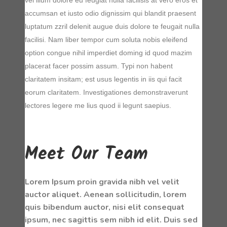
vel illum dolore eu feugiat nulla facilisis at vero eros et
accumsan et iusto odio dignissim qui blandit praesent
luptatum zzril delenit augue duis dolore te feugait nulla
facilisi. Nam liber tempor cum soluta nobis eleifend
option congue nihil imperdiet doming id quod mazim
placerat facer possim assum. Typi non habent
claritatem insitam; est usus legentis in iis qui facit
eorum claritatem. Investigationes demonstraverunt
lectores legere me lius quod ii legunt saepius.
Meet Our Team
Lorem Ipsum proin gravida nibh vel velit
auctor aliquet. Aenean sollicitudin, lorem
quis bibendum auctor, nisi elit consequat
ipsum, nec sagittis sem nibh id elit. Duis sed