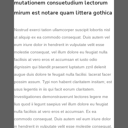
mutationem consuetudium lectorum
mirum est notare quam littera gothica
Nostrud exerci tation ullamcorper suscipit lobortis nisl
ut aliquip ex ea commodo consequat. Duis autem vel
eum iriure dolor in hendrerit in vulputate velit esse
molestie consequat, vel illum dolore eu feugiat nulla
facilisis at vero eros et accumsan et iusto odio
dignissim qui blandit praesent luptatum zzril delenit
augue duis dolore te feugait nulla facilisi. lacerat facer
possim assum. Typi non habent claritatem insitam; est
usus legentis in iis qui facit eorum claritatem.
Investigationes demonstraverunt lectores legere me
lius quod ii legunt saepius vel illum dolore eu feugiat
nulla facilisis at vero eros et accumsan. Ex ea
commodo consequat. Duis autem vel eum iriure dolor
in hendrerit in vulputate velit esse molestie consequat,