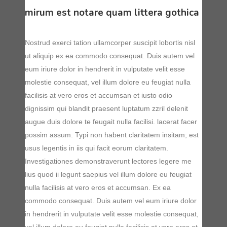
mirum est notare quam littera gothica
Nostrud exerci tation ullamcorper suscipit lobortis nisl
ut aliquip ex ea commodo consequat. Duis autem vel
eum iriure dolor in hendrerit in vulputate velit esse
molestie consequat, vel illum dolore eu feugiat nulla
facilisis at vero eros et accumsan et iusto odio
dignissim qui blandit praesent luptatum zzril delenit
augue duis dolore te feugait nulla facilisi. lacerat facer
possim assum. Typi non habent claritatem insitam; est
usus legentis in iis qui facit eorum claritatem.
Investigationes demonstraverunt lectores legere me
lius quod ii legunt saepius vel illum dolore eu feugiat
nulla facilisis at vero eros et accumsan. Ex ea
commodo consequat. Duis autem vel eum iriure dolor
in hendrerit in vulputate velit esse molestie consequat,