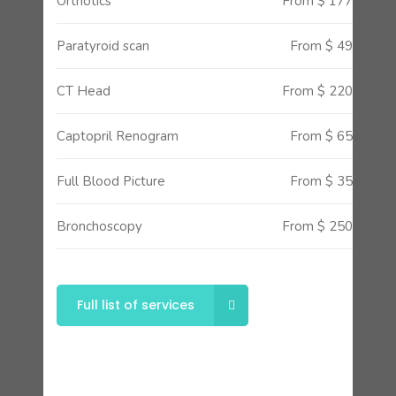
Orthotics
From $ 177
Paratyroid scan
From $ 49
CT Head
From $ 220
Captopril Renogram
From $ 65
Full Blood Picture
From $ 35
Bronchoscopy
From $ 250
Full list of services