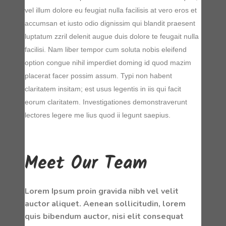
vel illum dolore eu feugiat nulla facilisis at vero eros et
accumsan et iusto odio dignissim qui blandit praesent
luptatum zzril delenit augue duis dolore te feugait nulla
facilisi. Nam liber tempor cum soluta nobis eleifend
option congue nihil imperdiet doming id quod mazim
placerat facer possim assum. Typi non habent
claritatem insitam; est usus legentis in iis qui facit
eorum claritatem. Investigationes demonstraverunt
lectores legere me lius quod ii legunt saepius.
Meet Our Team
Lorem Ipsum proin gravida nibh vel velit
auctor aliquet. Aenean sollicitudin, lorem
quis bibendum auctor, nisi elit consequat