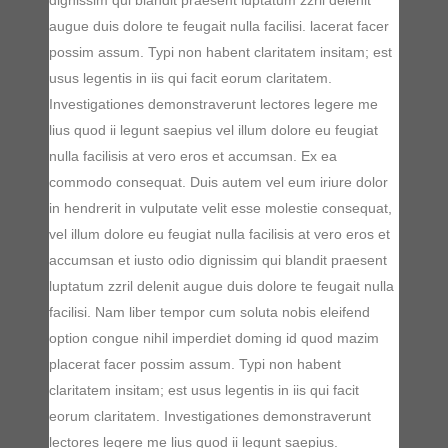
dignissim qui blandit praesent luptatum zzril delenit
augue duis dolore te feugait nulla facilisi. lacerat facer
possim assum. Typi non habent claritatem insitam; est
usus legentis in iis qui facit eorum claritatem.
Investigationes demonstraverunt lectores legere me
lius quod ii legunt saepius vel illum dolore eu feugiat
nulla facilisis at vero eros et accumsan. Ex ea
commodo consequat. Duis autem vel eum iriure dolor
in hendrerit in vulputate velit esse molestie consequat,
vel illum dolore eu feugiat nulla facilisis at vero eros et
accumsan et iusto odio dignissim qui blandit praesent
luptatum zzril delenit augue duis dolore te feugait nulla
facilisi. Nam liber tempor cum soluta nobis eleifend
option congue nihil imperdiet doming id quod mazim
placerat facer possim assum. Typi non habent
claritatem insitam; est usus legentis in iis qui facit
eorum claritatem. Investigationes demonstraverunt
lectores legere me lius quod ii legunt saepius.