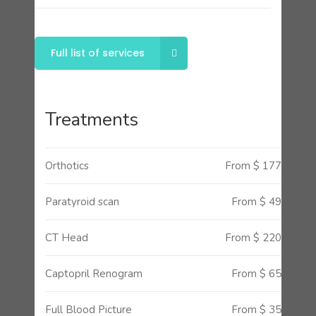
Full list of services
Treatments
Orthotics
From $ 177
Paratyroid scan
From $ 49
CT Head
From $ 220
Captopril Renogram
From $ 65
Full Blood Picture
From $ 35