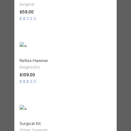
Surgical
$
59.00
Valorado
con
2.00
de
5
AÑADIR AL CARRITO
Reflex Hammer
Diagnostic
$
109.00
Valorado
con
3.00
de
5
AÑADIR AL CARRITO
Surgical Kit
,
Other
Surgical