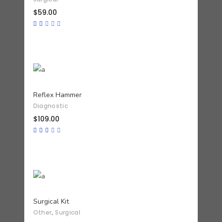
$
59.00
Valorado
con
2.00
de
5
AÑADIR AL CARRITO
Reflex Hammer
Diagnostic
$
109.00
Valorado
con
3.00
de
5
AÑADIR AL CARRITO
Surgical Kit
,
Other
Surgical