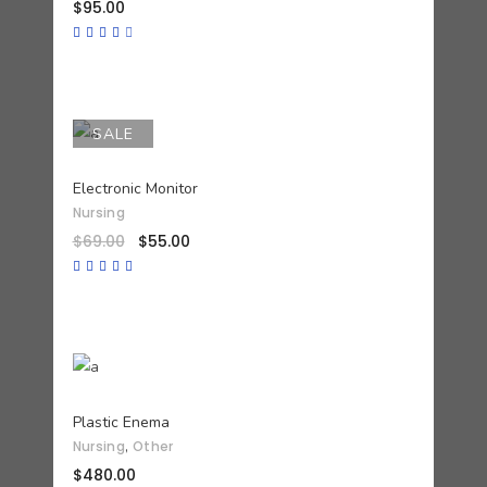
$
95.00
Valorado
con
4.00
de 5
SALE
AÑADIR AL CARRITO
Electronic Monitor
Nursing
$
69.00
$
55.00
Valorado
con
4.50
de 5
AÑADIR AL CARRITO
Plastic Enema
,
Nursing
Other
$
480.00