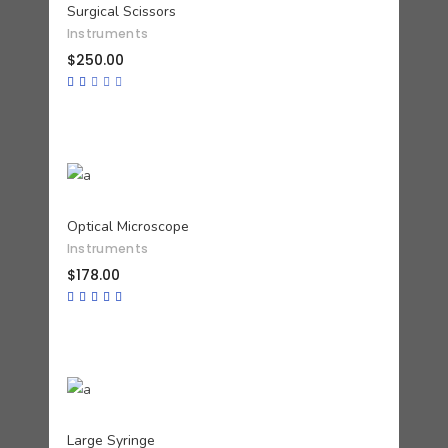
Surgical Scissors
Instruments
$
250.00
Valorado
con
2.00
de
5
AÑADIR AL CARRITO
Optical Microscope
Instruments
$
178.00
Valorado
con
4.67
de 5
AÑADIR AL CARRITO
Large Syringe