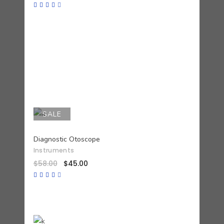
Valorado
con
3.50
de 5
SALE
AÑADIR AL CARRITO
Diagnostic Otoscope
Instruments
$
58.00
$
45.00
Valorado
con
4.00
de 5