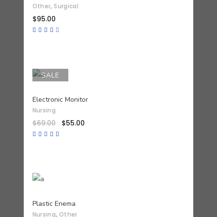
,
Other
Surgical
$
95.00
Valorado
con
4.00
de 5
SALE
AÑADIR AL CARRITO
Electronic Monitor
Nursing
$
69.00
$
55.00
Valorado
con
4.50
de 5
AÑADIR AL CARRITO
Plastic Enema
,
Nursing
Other