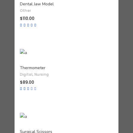
Dental Jaw Model
Other
$
110.00
Valorado
con
5.00
de 5
AÑADIR AL CARRITO
Thermometer
,
Digital
Nursing
$
89.00
Valorado
con
3.00
de
5
AÑADIR AL CARRITO
Surgical Scissors