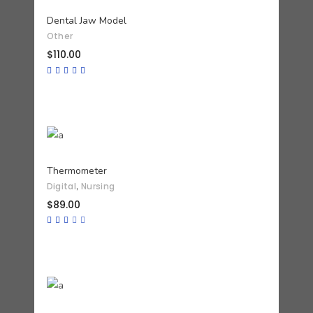
AÑADIR AL CARRITO
Dental Jaw Model
Other
$
110.00
Valorado
con
5.00
de 5
AÑADIR AL CARRITO
Thermometer
,
Digital
Nursing
$
89.00
Valorado
con
3.00
de
5
AÑADIR AL CARRITO