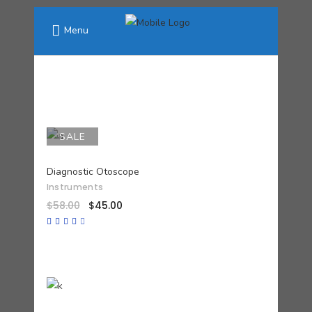
Menu
SALE
AÑADIR AL CARRITO
Diagnostic Otoscope
Instruments
$
58.00
$
45.00
Valorado
con
4.00
de 5
AÑADIR AL CARRITO