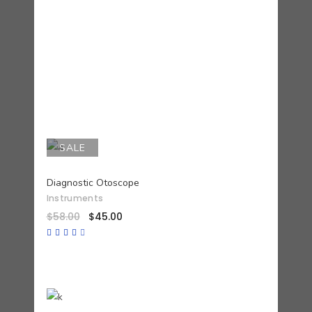
con
3.50
de 5
SALE
AÑADIR AL CARRITO
Diagnostic Otoscope
Instruments
$
58.00
$
45.00
Valorado
con
4.00
de 5