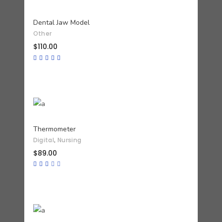
AÑADIR AL CARRITO
Dental Jaw Model
Other
$
110.00
Valorado
con
5.00
de 5
AÑADIR AL CARRITO
Thermometer
,
Digital
Nursing
$
89.00
Valorado
con
3.00
de
5