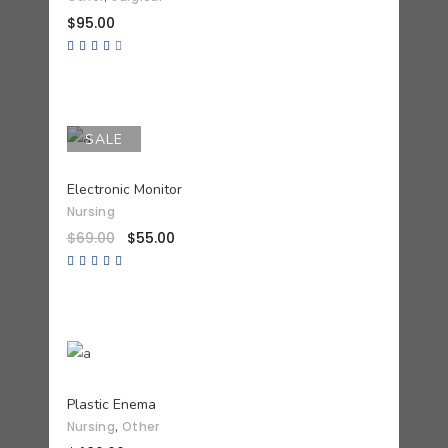
$
95.00
Valorado
con
4.00
de 5
SALE
AÑADIR AL CARRITO
Electronic Monitor
Nursing
$
69.00
$
55.00
Valorado
con
4.50
de 5
AÑADIR AL CARRITO
Plastic Enema
,
Nursing
Other