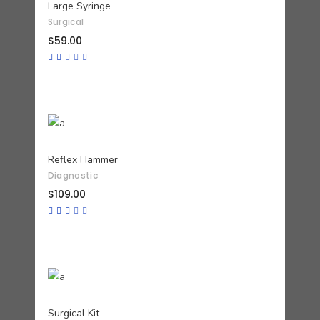
Large Syringe
Surgical
$
59.00
Valorado
con
2.00
de
5
AÑADIR AL CARRITO
Reflex Hammer
Diagnostic
$
109.00
Valorado
con
3.00
de
5
AÑADIR AL CARRITO
Surgical Kit